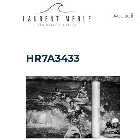
Aller
au
Accueil
contenu
HR7A3433