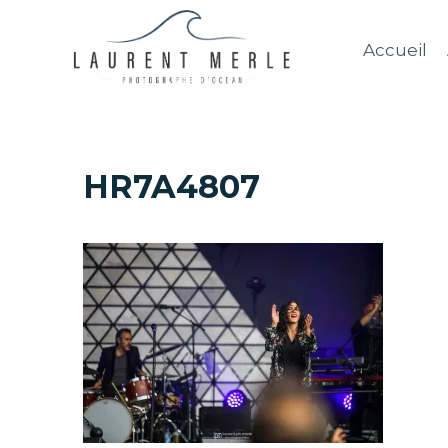
Aller
au
Accueil
contenu
HR7A4807