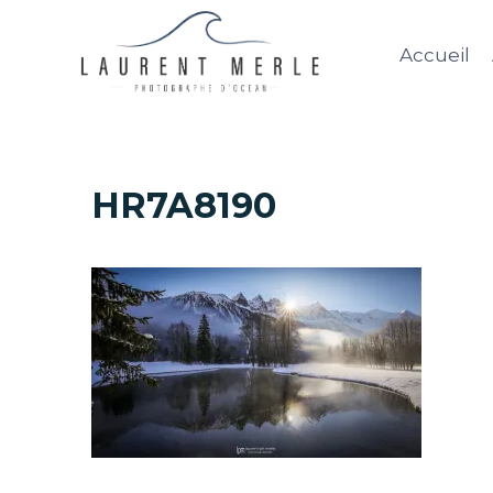
Aller
au
Accueil
contenu
HR7A8190