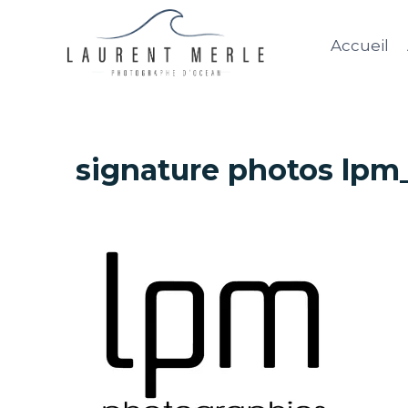
Aller
au
Accueil
contenu
signature photos lpm_